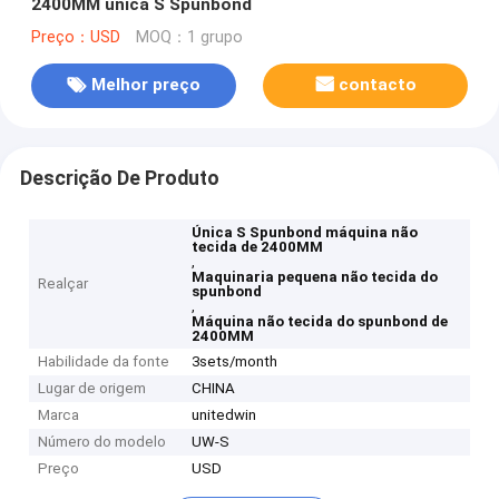
2400MM única S Spunbond
Preço：USD
MOQ：1 grupo
Melhor preço
contacto
Descrição De Produto
Única S Spunbond máquina não
tecida de 2400MM
,
Maquinaria pequena não tecida do
Realçar
spunbond
,
Máquina não tecida do spunbond de
2400MM
Habilidade da fonte
3sets/month
Lugar de origem
CHINA
Marca
unitedwin
Número do modelo
UW-S
Preço
USD