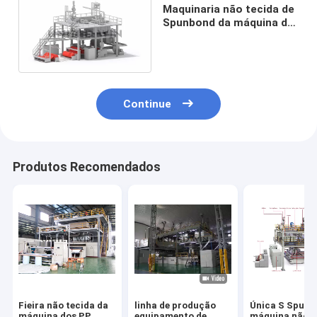
Maquinaria não tecida de
Spunbond da máquina de
2400MM única S
Spunbond
Continue
Produtos Recomendados
Fieira não tecida da
linha de produção
Única S Spun
máquina dos PP
equipamento de
máquina não t