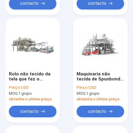
contacto
contacto
Rolo não tecido da
Maquinaria não
tela que faz o
tecida de Spunbond
processo de
da máquina de
Preço:
USD
Preço:
USD
manufatura de
2400MM única S
MOQ:
1 grupo
MOQ:
1 grupo
Spunbond do
Spunbond
polipropileno da
obtenha o ultimo preço
obtenha o ultimo preço
máquina
contacto
contacto