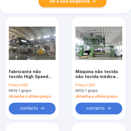
Dê a sua exigência
fabricante não
Máquina não tecida
tecido High Speed
não tecida médica
6000T da máquina de
1600mm Electret de
Preço:
USD
Preço:
USD
3.2m SS SSS
15-150GSM SS PP
MOQ:
1 grupo
MOQ:
1 grupo
Spunbond
Spunbond
obtenha o ultimo preço
obtenha o ultimo preço
contacto
contacto