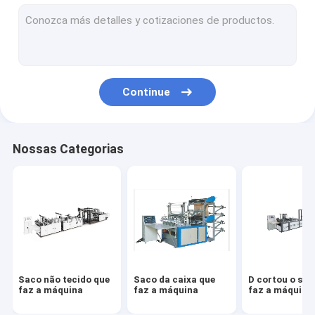
Maquinaria não tecida de matéria têxtil
Máscara protetora que faz a maquinaria
Máquina não tecida de Spunbond
Continue
Máquina da tela de tecelagem não de Meltblown
Máquina da tela de tecelagem não dos PP
Nossas Categorias
Tela não tecida
Sacos não tecidos
Saco não tecido que
Saco da caixa que
D cortou o sac
faz a máquina
faz a máquina
faz a máquina