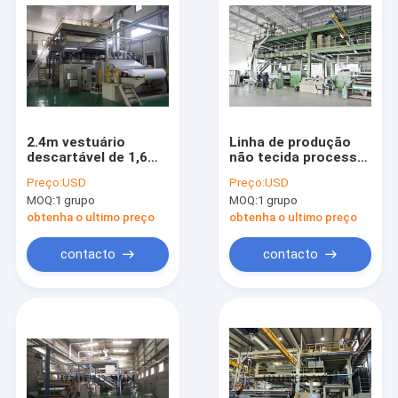
2.4m vestuário
Linha de produção
descartável de 1,6
não tecida processo
fabricantes não
de gerencio dos SS
Preço:
USD
Preço:
USD
tecidos dobro da
Pp Spunbond da tela
MOQ:
1 grupo
MOQ:
1 grupo
maquinaria de
de Meltblown
Spunbond do feixe
obtenha o ultimo preço
obtenha o ultimo preço
do medidor
contacto
contacto
Casa
produtos
Vídeos