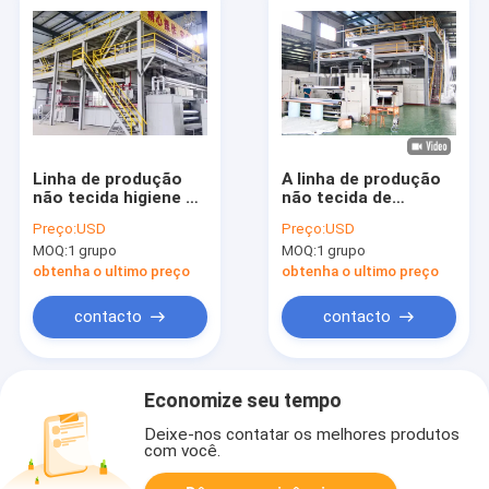
Linha de produção
A linha de produção
não tecida higiene de
não tecida de
Meltblown da
2400MM SMS SSMMS
Preço:
USD
Preço:
USD
maquinaria de
Spunbond derrete
MOQ:
1 grupo
MOQ:
1 grupo
Spunbond do único
pano fundido que faz
feixe do tecido do
a máquina
obtenha o ultimo preço
obtenha o ultimo preço
bebê
contacto
contacto
Economize seu tempo
Deixe-nos contatar os melhores produtos
com você.