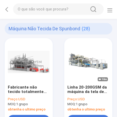
Máquina Não Tecida De Spunbond
(28)
Fabricante não
Linha 20-200GSM da
tecido totalmente
máquina da tela de
automático 10-
tecelagem não de
Preço:
USD
Preço:
USD
200GSM de China da
4800MM SMMS SMS
MOQ:
1 grupo
MOQ:
1 grupo
máquina da tela dos
PP Spunbond
SS Spunbond
obtenha o ultimo preço
obtenha o ultimo preço