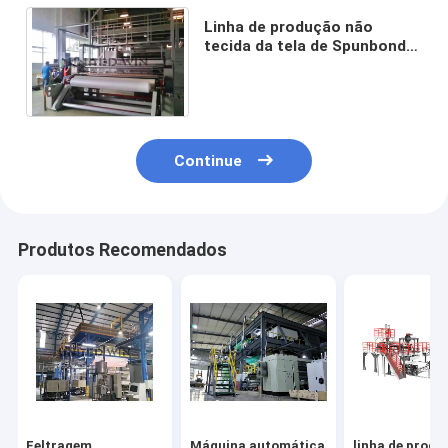
Linha de produção não
tecida da tela de Spunbond
da máquina de pano de
3200mm SSMMS Meltblown
Continue
Produtos Recomendados
Feltragem
Máquina automática
linha de produ