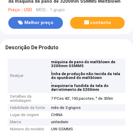
da máquina de pano de 3200mm SSMMS Meltblown
Preço：USD
MOQ：1 grupo
Melhor preço
contacto
Descrição De Produto
máquina de pano do meltblown de
3200mm SSMMS
,
linha de produção não tecida da tela
Realçar
do spunbond do meltblown
,
maquinaria fundida da tela do
derretimento de 3200mm
Detalhes da
7 PCes 40', 150 pacotes, ³ de 305m
embalagem
Habilidade da fonte
mês de 3 grupos
Lugar de origem
CHINA
Marca
unitedwin
Número do modelo
UW-SSMMS