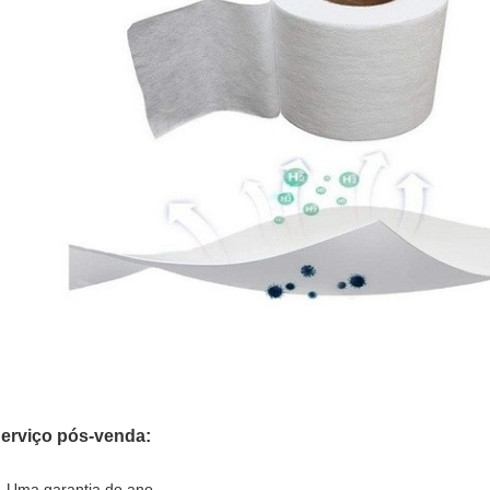
erviço pós-venda:
.
Uma garantia do ano