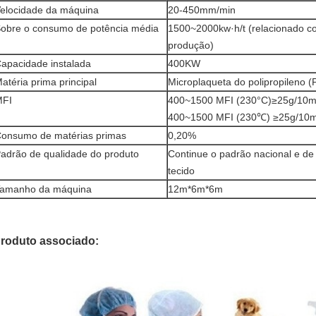
elocidade da máquina
20-450mm/min
obre o consumo de potência média
1500~2000kw·h/t (relacionado c
produção)
apacidade instalada
400KW
atéria prima principal
Microplaqueta do polipropileno (
MFI
400~1500 MFI (230°C)≥25g/10m
400~1500 MFI (230℃) ≥25g/10m
onsumo de matérias primas
0,20%
adrão de qualidade do produto
Continue o padrão nacional e d
tecido
amanho da máquina
12m*6m*6m
roduto associado: