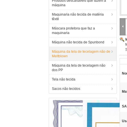
Produtos descartáveis que fazem a
máquina
Maquinaria não tecida de matéria
têxtil
Máscara protetora que faz a
maquinaria
Máquina não tecida de Spunbond
f
Máquina da tela de tecelagem não de
Meltblown
Máquina da tela de tecelagem não
dos PP
No
Tela não tecida
Sacos não tecidos
Mat
SA
Us