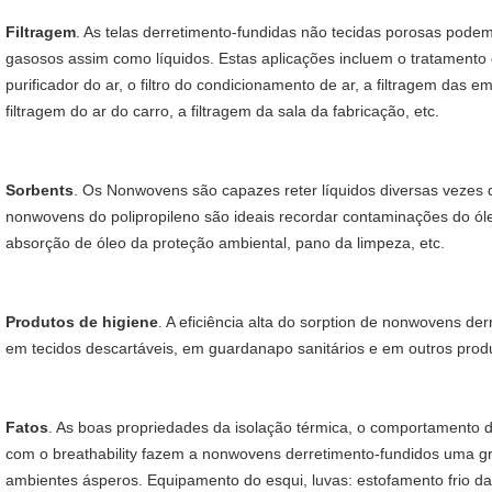
Filtragem
. As telas derretimento-fundidas não tecidas porosas podem 
gasosos assim como líquidos. Estas aplicações incluem o tratamento d
purificador do ar, o filtro do condicionamento de ar, a filtragem das
filtragem do ar do carro, a filtragem da sala da fabricação, etc.
Sorbents
. Os Nonwovens são capazes reter líquidos diversas vezes d
nonwovens do polipropileno são ideais recordar contaminações do óleo
absorção de óleo da proteção ambiental, pano da limpeza, etc.
Produtos de higiene
. A eficiência alta do sorption de nonwovens de
em tecidos descartáveis, em guardanapo sanitários e em outros prod
Fatos
. As boas propriedades da isolação térmica, o comportamento da
com o breathability fazem a nonwovens derretimento-fundidos uma g
ambientes ásperos. Equipamento do esqui, luvas: estofamento frio da