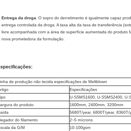
Entrega da droga
. O sopro do derretimento é igualmente capaz produ
entrega controlada da droga. A taxa alta da taxa de transferência (ex
livre acompanhada com a área de superfície aumentada do produto fa
nova prometedora da formulação.
specificações:
inha de produção não tecida especificações de Meltblown
rtigo
Especificações
ipo
U-SSMS1600, U-SSMS2400, U-
argura do produto
1600mm, 2400mm, 3200mm
aída
5680T/year, 6800T/year, 8360T/
egador do filamento
2~5 mícrons
scala da G/M
10-100gsm