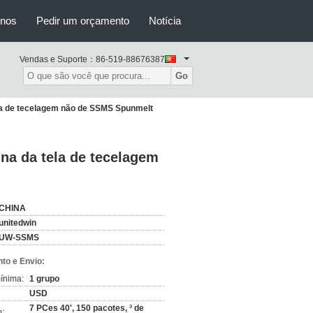
-nos
Pedir um orçamento
Notícia
Vendas e Suporte：
86-519-88676387
Go
la de tecelagem não de SSMS Spunmelt
na da tela de tecelagem
CHINA
unitedwin
UW-SSMS
to e Envio:
ínima:
1 grupo
USD
7 PCes 40', 150 pacotes, ³ de
: