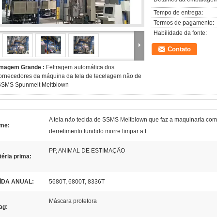
Tempo de entrega:
Termos de pagamento:
Habilidade da fonte:
Contato
Imagem Grande :
Feltragem automática dos
ornecedores da máquina da tela de tecelagem não de
SSMS Spunmelt Meltblown
A tela não tecida de SSMS Meltblown que faz a maquinaria com
me:
derretimento fundido morre limpar a t
PP, ANIMAL DE ESTIMAÇÃO
éria prima:
ÍDA ANUAL:
5680T, 6800T, 8336T
Máscara protetora
ag: