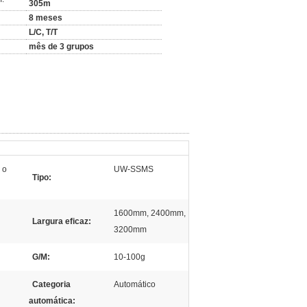
305m
8 meses
L/C, T/T
mês de 3 grupos
 o
UW-SSMS
Tipo:
1600mm, 2400mm,
Largura eficaz:
3200mm
G/M:
10-100g
Categoria
Automático
automática: