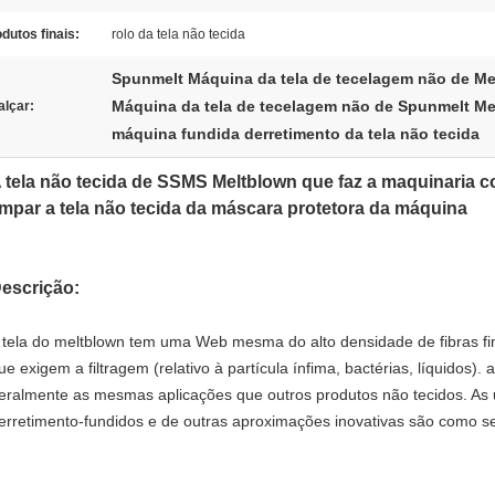
dutos finais:
rolo da tela não tecida
Spunmelt Máquina da tela de tecelagem não de M
Máquina da tela de tecelagem não de Spunmelt M
alçar:
máquina fundida derretimento da tela não tecida
 tela não tecida de SSMS Meltblown que faz a maquinaria 
impar a tela não tecida da máscara protetora da máquina
escrição:
 tela do meltblown tem uma Web mesma do alto densidade de fibras fi
ue exigem a filtragem (relativo à partícula ínfima, bactérias, líquidos).
eralmente as mesmas aplicações que outros produtos não tecidos. As u
erretimento-fundidos e de outras aproximações inovativas são como s