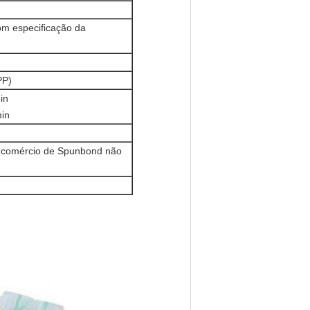
om especificação da
PP)
in
in
e comércio de Spunbond não