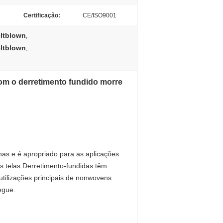
Certificação:
CE/ISO9001
eltblown
,
eltblown
,
com o derretimento fundido morre
nas e é apropriado para as aplicações
 as telas Derretimento-fundidas têm
tilizações principais de nonwovens
egue.