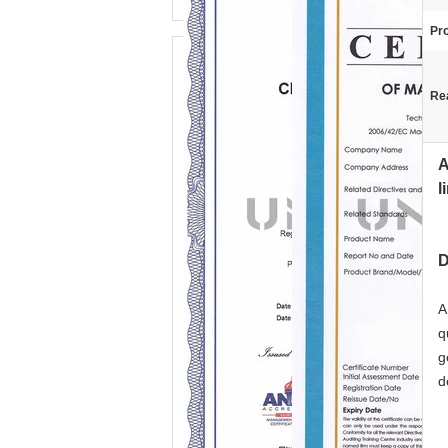
Pro
Re
A
l
D
A
q
g
d