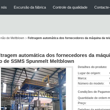
 nós
Excursão da fábrica
Controle da qualidade
Contacte
 não de Meltblown
Feltragem automática dos fornecedores da máquina da te
ltragem automática dos fornecedores da máqui
o de SSMS Spunmelt Meltblown
Detalhes do produto:
Lugar de origem:
Marca:
Número do modelo:
Condições de Pagamen
Quantidade de ordem m
Preço:
Detalhes da embalagem