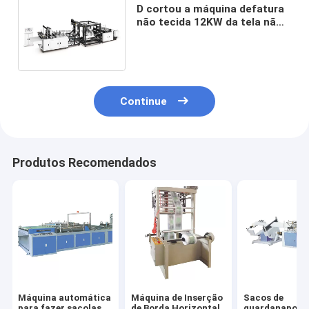
D cortou a máquina defatura
não tecida 12KW da tela não
tecida totalmente
automático da máquina do
saco
Continue
Produtos Recomendados
Máquina automática
Máquina de Inserção
Sacos de
para fazer sacolas
de Borda Horizontal
guardanapos