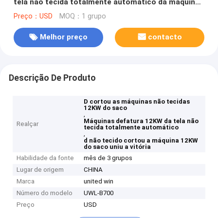
tela não tecida totalmente automático da máquina
do saco
Preço：USD
MOQ：1 grupo
Melhor preço
contacto
Descrição De Produto
D cortou as máquinas não tecidas
12KW do saco
,
Máquinas defatura 12KW da tela não
Realçar
tecida totalmente automático
,
d não tecido cortou a máquina 12KW
do saco uniu a vitória
Habilidade da fonte
mês de 3 grupos
Lugar de origem
CHINA
Marca
united win
Número do modelo
UWL-B700
Preço
USD