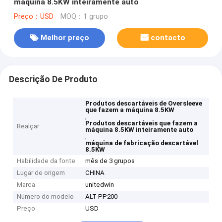
máquina 8.5KW inteiramente auto
Preço：USD
MOQ：1 grupo
Melhor preço
contacto
Descrição De Produto
Produtos descartáveis de Oversleeve
que fazem a máquina 8.5KW
,
Produtos descartáveis que fazem a
Realçar
máquina 8.5KW inteiramente auto
,
máquina de fabricação descartável
8.5KW
Habilidade da fonte
mês de 3 grupos
Lugar de origem
CHINA
Marca
unitedwin
Número do modelo
ALT-PP200
Preço
USD